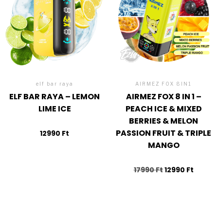
elf bar raya
AIRMEZ FOX 8IN1
ELF BAR RAYA – LEMON
AIRMEZ FOX 8 IN 1 –
LIME ICE
PEACH ICE & MIXED
BERRIES & MELON
PASSION FRUIT & TRIPLE
12990
Ft
MANGO
17990
Ft
12990
Ft