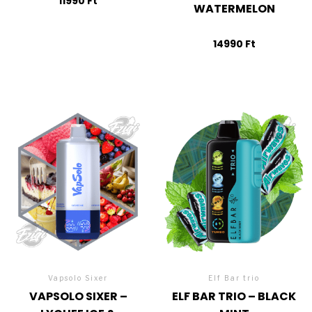
11990
Ft
WATERMELON
14990
Ft
Vapsolo Sixer
Elf Bar trio
VAPSOLO SIXER –
ELF BAR TRIO – BLACK