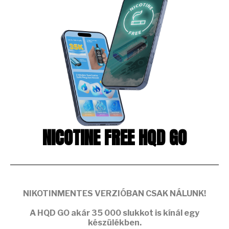
NICOTINE FREE HQD GO
NIKOTINMENTES VERZIÓBAN CSAK NÁLUNK!
A
HQD GO
akár
35 000 slukkot
is kínál egy
készülékben.