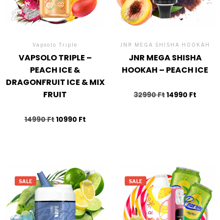
Vapsolo Triple
JNR MEGA SHISHA HOOKAH
VAPSOLO TRIPLE –
JNR MEGA SHISHA
PEACH ICE &
HOOKAH – PEACH ICE
DRAGONFRUIT ICE & MIX
FRUIT
32990
Ft
14990
Ft
14990
Ft
10990
Ft
SALE
SALE