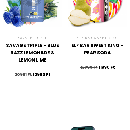
SAVAGE TRIPLE
ELF BAR SWEET KING
SAVAGE TRIPLE – BLUE
ELF BAR SWEET KING –
RAZZ LEMONADE &
PEAR SODA
LEMON LIME
13990
Ft
11990
Ft
20991
Ft
10990
Ft