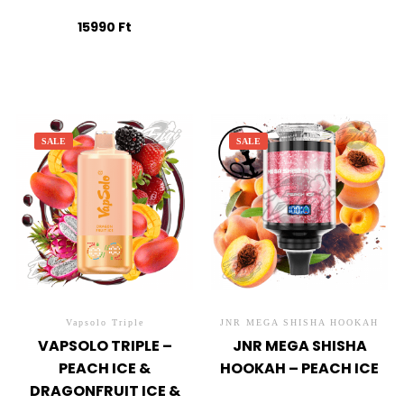
15990
Ft
SALE
SALE
Vapsolo Triple
JNR MEGA SHISHA HOOKAH
VAPSOLO TRIPLE –
JNR MEGA SHISHA
PEACH ICE &
HOOKAH – PEACH ICE
DRAGONFRUIT ICE &