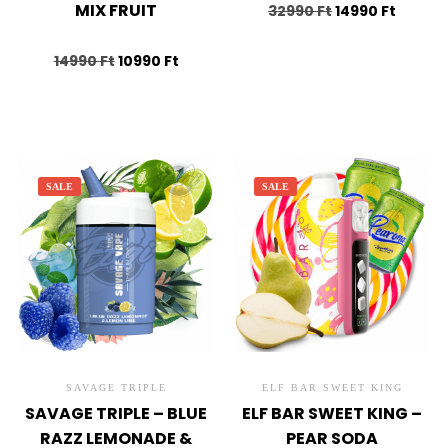
MIX FRUIT
32990
Ft
14990
Ft
14990
Ft
10990
Ft
SALE
SALE
SAVAGE TRIPLE
ELF BAR SWEET KING
SAVAGE TRIPLE – BLUE
ELF BAR SWEET KING –
RAZZ LEMONADE &
PEAR SODA