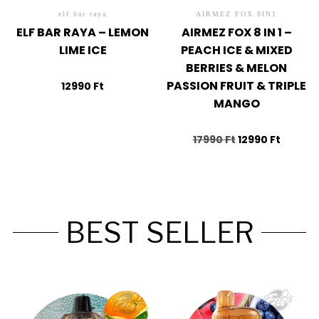
elf bar raya
AIRMEZ FOX 8IN1
ELF BAR RAYA – LEMON
AIRMEZ FOX 8 IN 1 –
LIME ICE
PEACH ICE & MIXED
BERRIES & MELON
PASSION FRUIT & TRIPLE
12990
Ft
MANGO
17990
Ft
12990
Ft
BEST SELLER