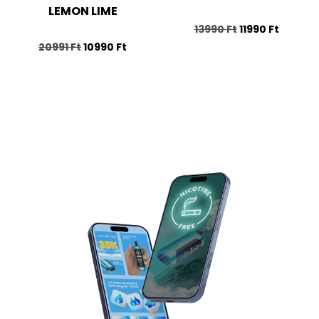
LEMON LIME
13990
Ft
11990
Ft
20991
Ft
10990
Ft