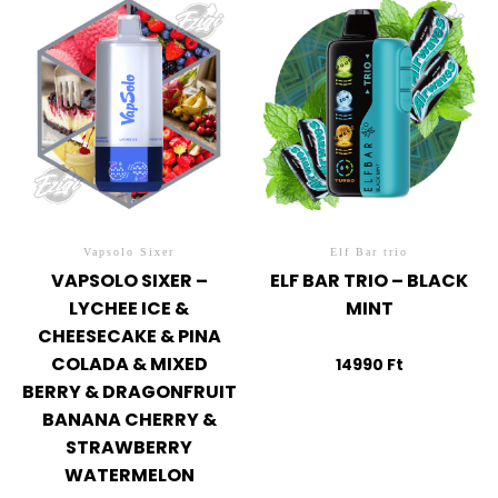
Vapsolo Sixer
Elf Bar trio
VAPSOLO SIXER –
ELF BAR TRIO – BLACK
LYCHEE ICE &
MINT
CHEESECAKE & PINA
COLADA & MIXED
14990
Ft
BERRY & DRAGONFRUIT
BANANA CHERRY &
STRAWBERRY
WATERMELON