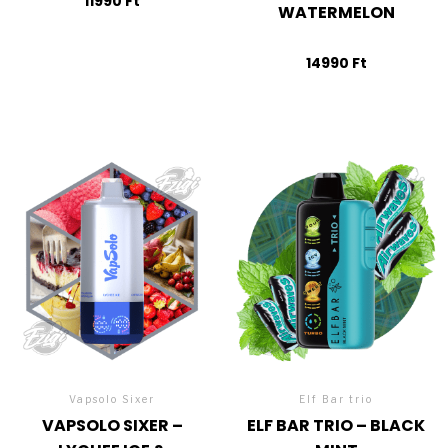
11990
Ft
WATERMELON
14990
Ft
Vapsolo Sixer
Elf Bar trio
VAPSOLO SIXER –
ELF BAR TRIO – BLACK