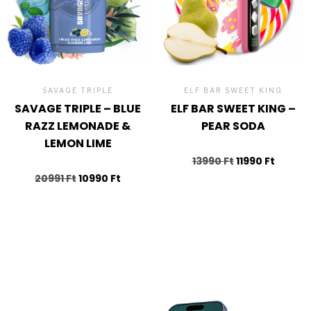
SAVAGE TRIPLE
ELF BAR SWEET KING
SAVAGE TRIPLE – BLUE
ELF BAR SWEET KING –
RAZZ LEMONADE &
PEAR SODA
LEMON LIME
13990
Ft
11990
Ft
20991
Ft
10990
Ft