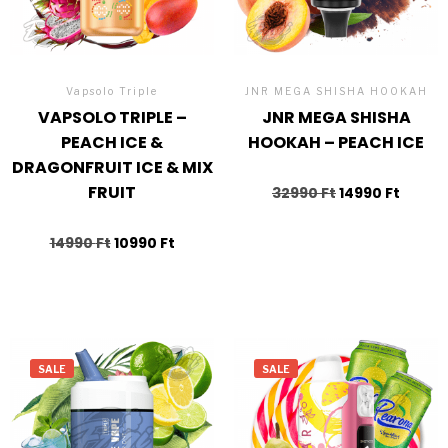
Vapsolo Triple
JNR MEGA SHISHA HOOKAH
VAPSOLO TRIPLE –
JNR MEGA SHISHA
PEACH ICE &
HOOKAH – PEACH ICE
DRAGONFRUIT ICE & MIX
FRUIT
32990
Ft
14990
Ft
14990
Ft
10990
Ft
SALE
SALE