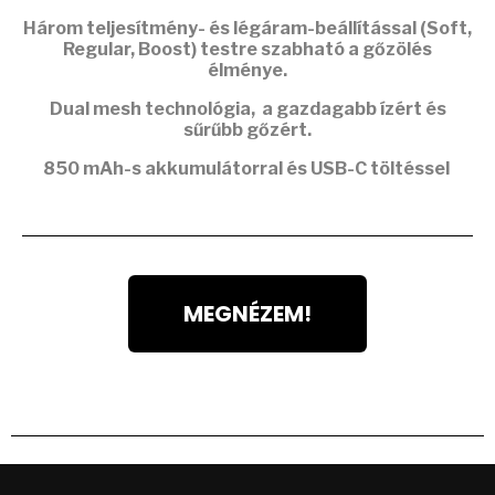
Három teljesítmény- és légáram-beállítással (Soft,
Regular, Boost) testre szabható a gőzölés
élménye.
Dual mesh
technológia, a gazdagabb ízért és
sűrűbb gőzért.
850 mAh-s akkumulátorral
és USB-C töltéssel
MEGNÉZEM!