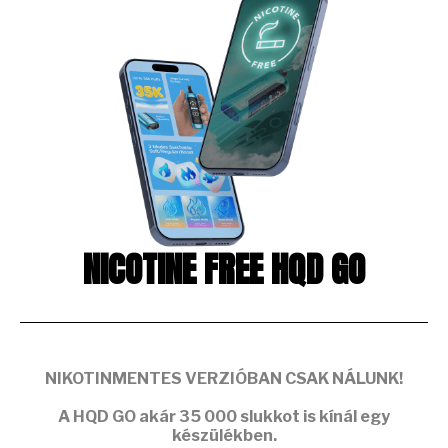
NICOTINE FREE HQD GO
NIKOTINMENTES VERZIÓBAN CSAK NÁLUNK!
A
HQD GO
akár
35 000 slukkot
is kínál egy
készülékben.