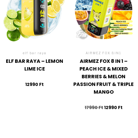
elf bar raya
AIRMEZ FOX 8IN1
ELF BAR RAYA – LEMON
AIRMEZ FOX 8 IN 1 –
LIME ICE
PEACH ICE & MIXED
BERRIES & MELON
PASSION FRUIT & TRIPLE
12990
Ft
MANGO
17990
Ft
12990
Ft