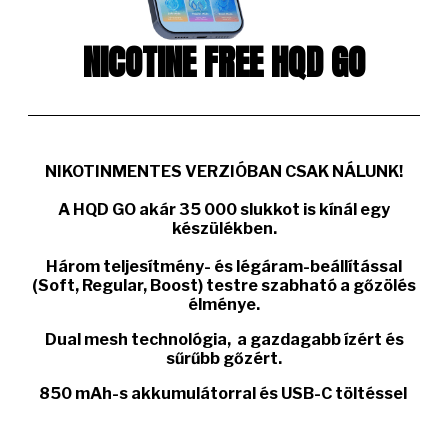
NICOTINE FREE HQD GO
NIKOTINMENTES VERZIÓBAN CSAK NÁLUNK!
A
HQD GO
akár
35 000 slukkot
is kínál egy
készülékben.
Három teljesítmény- és légáram-beállítással
(Soft, Regular, Boost) testre szabható a gőzölés
élménye.
Dual mesh
technológia, a gazdagabb ízért és
sűrűbb gőzért.
850 mAh-s akkumulátorral
és USB-C töltéssel