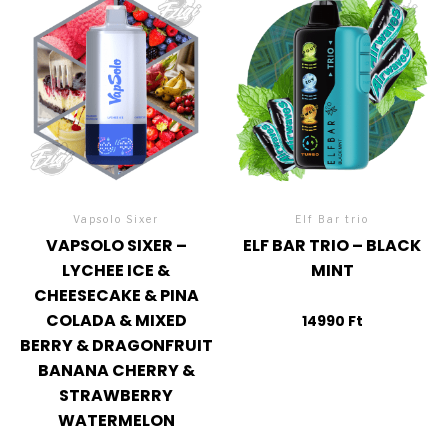
Vapsolo Sixer
Elf Bar trio
VAPSOLO SIXER –
ELF BAR TRIO – BLACK
LYCHEE ICE &
MINT
CHEESECAKE & PINA
COLADA & MIXED
14990
Ft
BERRY & DRAGONFRUIT
BANANA CHERRY &
STRAWBERRY
WATERMELON