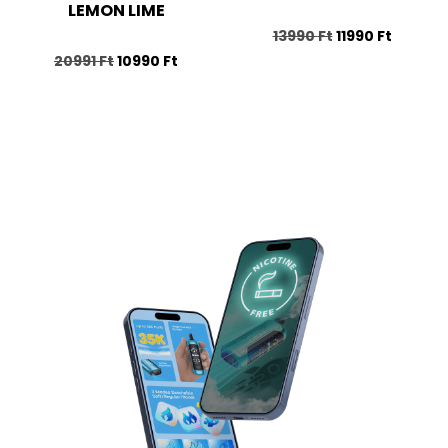
LEMON LIME
13990
Ft
11990
Ft
20991
Ft
10990
Ft