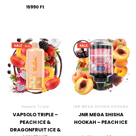
15990
Ft
SALE
SALE
Vapsolo Triple
JNR MEGA SHISHA HOOKAH
VAPSOLO TRIPLE –
JNR MEGA SHISHA
PEACH ICE &
HOOKAH – PEACH ICE
DRAGONFRUIT ICE &