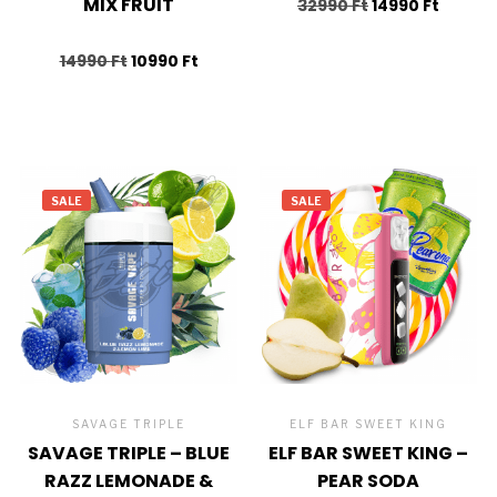
MIX FRUIT
32990
Ft
14990
Ft
14990
Ft
10990
Ft
SALE
SALE
SAVAGE TRIPLE
ELF BAR SWEET KING
SAVAGE TRIPLE – BLUE
ELF BAR SWEET KING –
RAZZ LEMONADE &
PEAR SODA