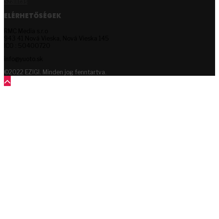
Szállítás
ELÉRHETŐSÉGEK
RMC Media s.r.o
943 41 Nová Vieska, Nová Vieska 145
ICO : 50400720
info@yuoto.sk
©2022 EZIGI. Minden jog fenntartva.