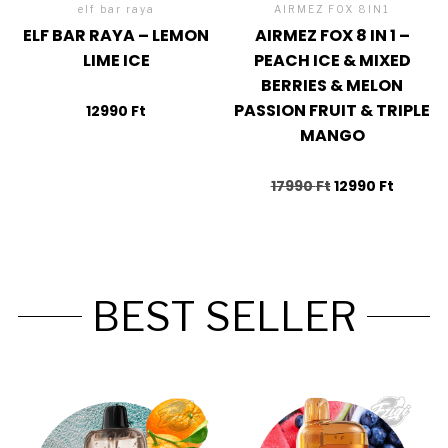
elf bar raya
AIRMEZ FOX 8IN1
ELF BAR RAYA – LEMON
AIRMEZ FOX 8 IN 1 –
LIME ICE
PEACH ICE & MIXED
BERRIES & MELON
PASSION FRUIT & TRIPLE
12990
Ft
MANGO
17990
Ft
12990
Ft
BEST SELLER