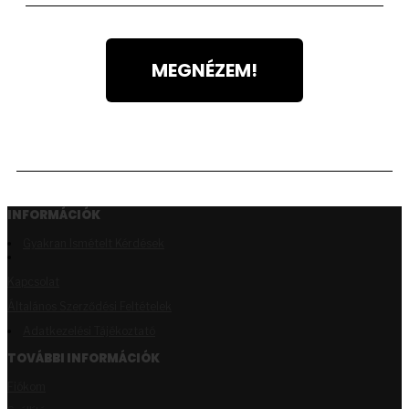
MEGNÉZEM!
INFORMÁCIÓK
Gyakran Ismételt Kérdések
Kapcsolat
Általános Szerződési Feltételek
Adatkezelési Tájékoztató
TOVÁBBI INFORMÁCIÓK
Fiókom