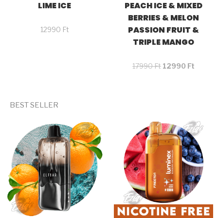
LIME ICE
PEACH ICE & MIXED
BERRIES & MELON
PASSION FRUIT &
12990
Ft
TRIPLE MANGO
17990
Ft
12990
Ft
BEST SELLER