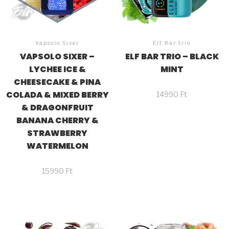
Vapsolo Sixer
Elf Bar trio
VAPSOLO SIXER –
ELF BAR TRIO – BLACK
LYCHEE ICE &
MINT
CHEESECAKE & PINA
COLADA & MIXED BERRY
14990
Ft
& DRAGONFRUIT
BANANA CHERRY &
STRAWBERRY
WATERMELON
15990
Ft