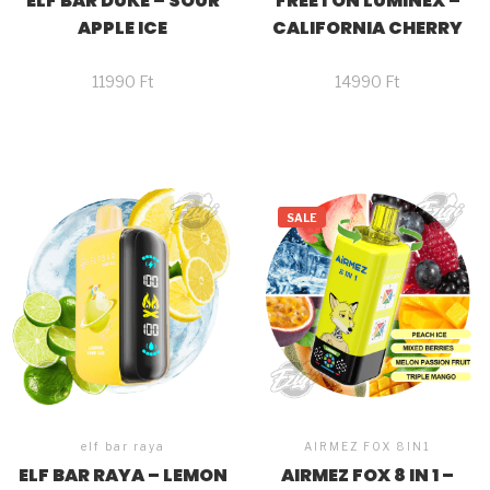
ELF BAR DUKE – SOUR
FREETON LUMINEX –
APPLE ICE
CALIFORNIA CHERRY
11990
Ft
14990
Ft
SALE
elf bar raya
AIRMEZ FOX 8IN1
ELF BAR RAYA – LEMON
AIRMEZ FOX 8 IN 1 –