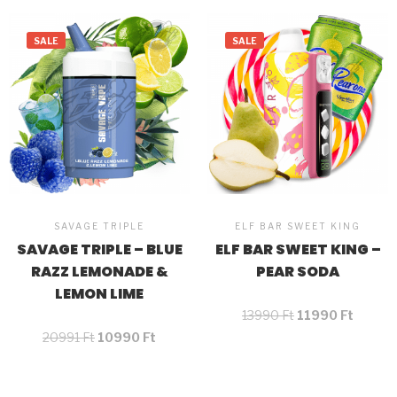
SALE
SALE
SAVAGE TRIPLE
ELF BAR SWEET KING
SAVAGE TRIPLE – BLUE
ELF BAR SWEET KING –
RAZZ LEMONADE &
PEAR SODA
LEMON LIME
13990
Ft
11990
Ft
20991
Ft
10990
Ft