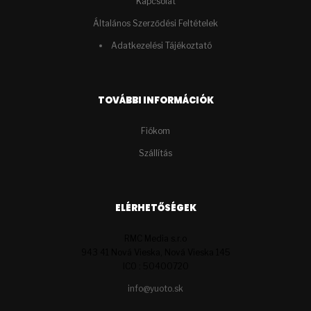
Kapcsolat
Általános Szerződési Feltételek
Adatkezelési Tájékoztató
TOVÁBBI INFORMÁCIÓK
Fiókom
Szállítás
ELÉRHETŐSÉGEK
RMC Media s.r.o
943 41 Nová Vieska, Nová Vieska 145
ICO : 50400720
info@yuoto.sk