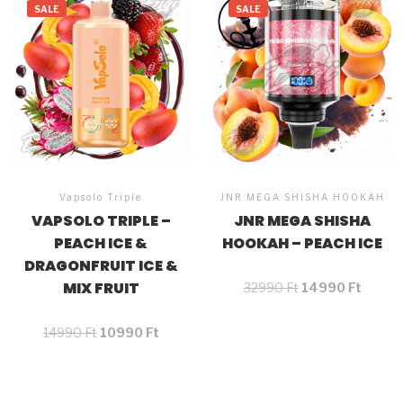
SALE
SALE
Vapsolo Triple
JNR MEGA SHISHA HOOKAH
VAPSOLO TRIPLE –
JNR MEGA SHISHA
PEACH ICE &
HOOKAH – PEACH ICE
DRAGONFRUIT ICE &
MIX FRUIT
32990
Ft
14990
Ft
14990
Ft
10990
Ft