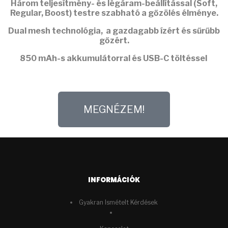
Három teljesítmény- és légáram-beállítással (Soft,
Regular, Boost) testre szabható a gőzölés élménye.
Dual mesh
technológia, a gazdagabb ízért és sűrűbb
gőzért.
850 mAh-s akkumulátorral
és USB-C töltéssel
MEGNÉZEM!
INFORMÁCIÓK
Gyakran Ismételt Kérdések