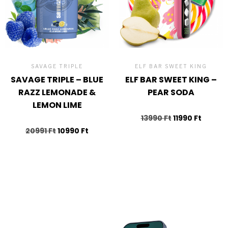
SAVAGE TRIPLE
ELF BAR SWEET KING
SAVAGE TRIPLE – BLUE
ELF BAR SWEET KING –
RAZZ LEMONADE &
PEAR SODA
LEMON LIME
13990
Ft
11990
Ft
20991
Ft
10990
Ft