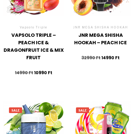
Vapsolo Triple
JNR MEGA SHISHA HOOKAH
VAPSOLO TRIPLE –
JNR MEGA SHISHA
PEACH ICE &
HOOKAH – PEACH ICE
DRAGONFRUIT ICE & MIX
FRUIT
32990
Ft
14990
Ft
14990
Ft
10990
Ft
SALE
SALE