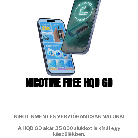
NICOTINE FREE HQD GO
NIKOTINMENTES VERZIÓBAN CSAK NÁLUNK!
A
HQD GO
akár
35 000 slukkot
is kínál egy
készülékben.