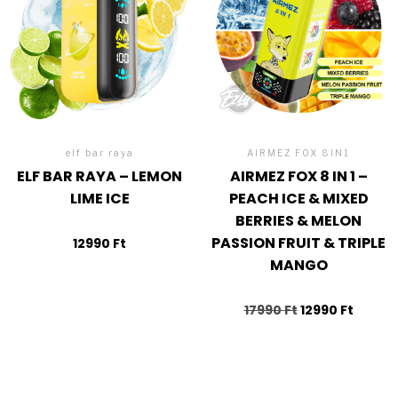
elf bar raya
AIRMEZ FOX 8IN1
ELF BAR RAYA – LEMON
AIRMEZ FOX 8 IN 1 –
LIME ICE
PEACH ICE & MIXED
BERRIES & MELON
PASSION FRUIT & TRIPLE
12990
Ft
MANGO
17990
Ft
12990
Ft