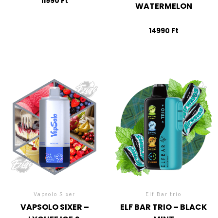
11990
Ft
WATERMELON
14990
Ft
Vapsolo Sixer
Elf Bar trio
VAPSOLO SIXER –
ELF BAR TRIO – BLACK