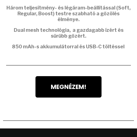
Három teljesítmény- és légáram-beállítással (Soft,
Regular, Boost) testre szabható a gőzölés
élménye.
Dual mesh
technológia, a gazdagabb ízért és
sűrűbb gőzért.
850 mAh-s akkumulátorral
és USB-C töltéssel
MEGNÉZEM!