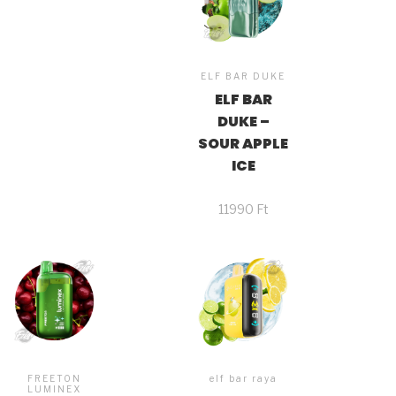
ELF BAR DUKE
ELF BAR
DUKE –
SOUR APPLE
ICE
11990
Ft
FREETON
elf bar raya
LUMINEX