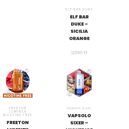
ELF BAR DUKE
ELF BAR
DUKE –
SICILIA
ORANGE
11990
Ft
FREETON
Vapsolo Sixer
LUMINEX
VAPSOLO
NICOTINE FREE
FREETON
SIXER –