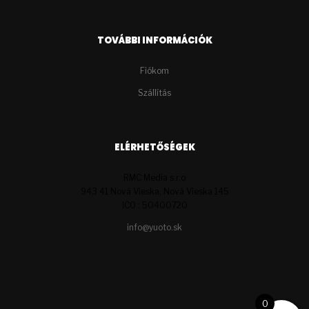
TOVÁBBI INFORMÁCIÓK
Fiókom
Szállítás
ELÉRHETŐSÉGEK
RMC Media s.r.o
943 41 Nová Vieska, Nová Vieska 145
ICO : 50400720
info@yuoto.sk
0