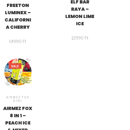
ELF BAR
FREETON
RAYA –
LUMINEX –
LEMON LIME
CALIFORNI
ICE
A CHERRY
12990
Ft
14990
Ft
SALE
AIRMEZ FOX
8IN1
AIRMEZ FOX
8 IN 1 –
PEACH ICE