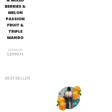
& MIXED
BERRIES &
MELON
PASSION
FRUIT &
TRIPLE
MANGO
17990
Ft
12990
Ft
BEST SELLER