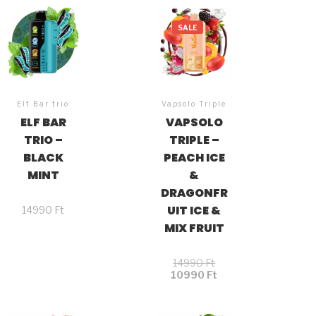
SALE
Elf Bar trio
Vapsolo Triple
ELF BAR
VAPSOLO
TRIO –
TRIPLE –
BLACK
PEACH ICE
MINT
&
DRAGONFR
UIT ICE &
14990
Ft
MIX FRUIT
14990
Ft
10990
Ft