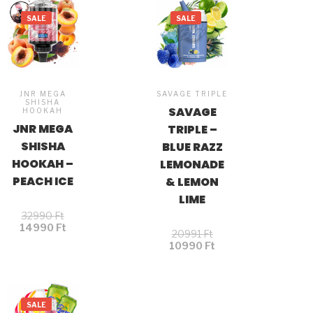
SALE
SALE
JNR MEGA
SAVAGE TRIPLE
SHISHA
SAVAGE
HOOKAH
JNR MEGA
TRIPLE –
SHISHA
BLUE RAZZ
HOOKAH –
LEMONADE
PEACH ICE
& LEMON
LIME
32990
Ft
14990
Ft
20991
Ft
10990
Ft
SALE