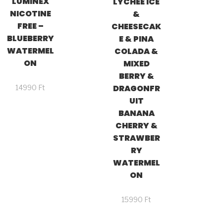
LUMINEX
LYCHEE ICE
NICOTINE
&
FREE –
CHEESECAK
BLUEBERRY
E & PINA
WATERMEL
COLADA &
ON
MIXED
BERRY &
DRAGONFR
14990
Ft
UIT
BANANA
CHERRY &
STRAWBER
RY
WATERMEL
ON
15990
Ft