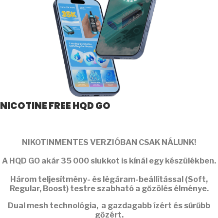
NICOTINE FREE HQD GO
NIKOTINMENTES VERZIÓBAN CSAK NÁLUNK!
A
HQD GO
akár
35 000 slukkot
is kínál egy készülékben.
Három teljesítmény- és légáram-beállítással (Soft,
Regular, Boost) testre szabható a gőzölés élménye.
Dual mesh
technológia, a gazdagabb ízért és sűrűbb
gőzért.