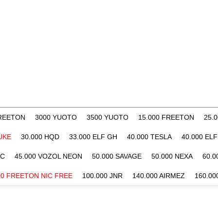
FREETON
3000 YUOTO
3500 YUOTO
15.000 FREETON
25.
UKE
30.000 HQD
33.000 ELF GH
40.000 TESLA
40.000 EL
BC
45.000 VOZOL NEON
50.000 SAVAGE
50.000 NEXA
60.
00 FREETON NIC FREE
100.000 JNR
140.000 AIRMEZ
160.00